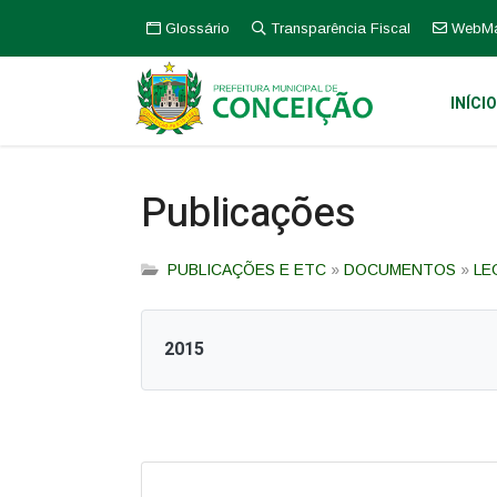
Glossário
Transparência Fiscal
WebMa
INÍCI
Publicações
PUBLICAÇÕES E ETC
»
DOCUMENTOS
»
LE
2015