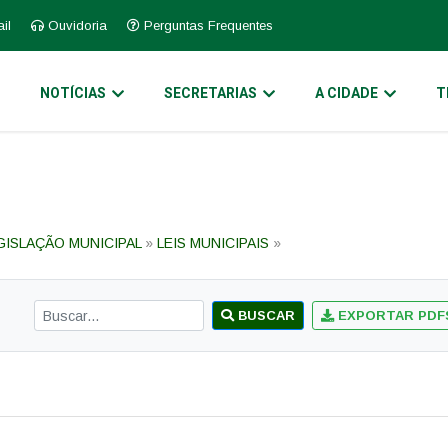
il
Ouvidoria
Perguntas Frequentes
O
NOTÍCIAS
SECRETARIAS
A CIDADE
T
GISLAÇÃO MUNICIPAL
»
LEIS MUNICIPAIS
»
BUSCAR
EXPORTAR PDF